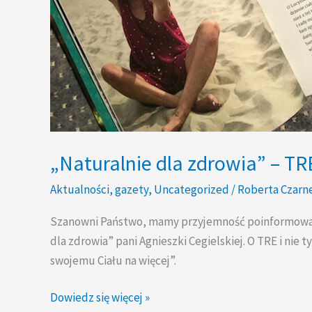
„Naturalnie dla zdrowia” – TR
Aktualności
,
gazety
,
Uncategorized
/
Roberta Czarn
Szanowni Państwo, mamy przyjemność poinformować że
dla zdrowia” pani Agnieszki Cegielskiej. O TRE i nie
swojemu Ciału na więcej”.
Dowiedz się więcej »