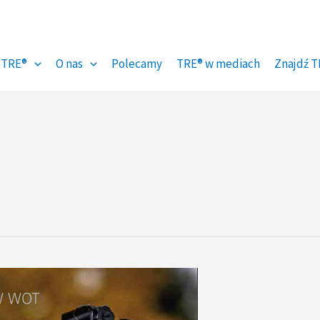
 TRE®
O nas
Polecamy
TRE® w mediach
Znajdź T