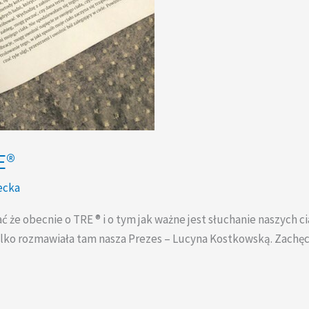
E®
ecka
 obecnie o TRE ® i o tym jak ważne jest słuchanie naszych ci
 tylko rozmawiała tam nasza Prezes – Lucyna Kostkowską. Zachęc