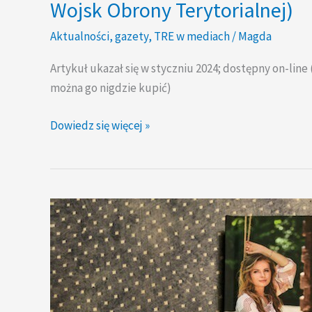
Wojsk Obrony Terytorialnej)
Aktualności
,
gazety
,
TRE w mediach
/
Magda
Artykuł ukazał się w styczniu 2024; dostępny on-line 
można go nigdzie kupić)
Dowiedz się więcej »
„Naturalnie
dla
zdrowia”
–
TRE®