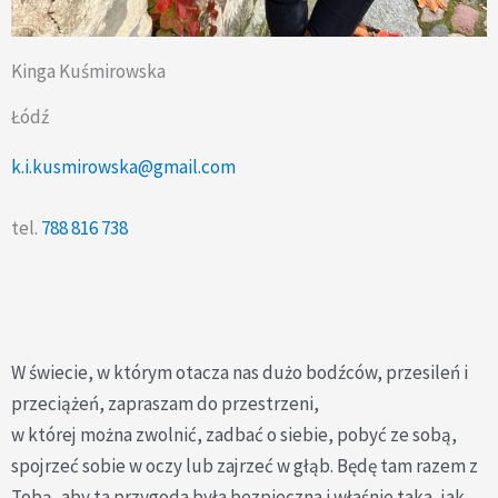
Kinga Kuśmirowska
Łódź
k.i.kusmirowska@gmail.com
tel.
788 816 738
W świecie, w którym otacza nas dużo bodźców, przesileń i
przeciążeń, zapraszam do przestrzeni,
w której można zwolnić, zadbać o siebie, pobyć ze sobą,
spojrzeć sobie w oczy lub zajrzeć w głąb. Będę tam razem z
Tobą, aby ta przygoda była bezpieczna i właśnie taka, jak