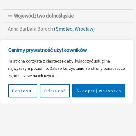
Województwo dolnośląskie
Anna Barbara Boroch
(Smolec, Wrocław)
Anna Tymes (
Wrocław
)
Cenimy prywatność użytkowników
Ta strona korzysta z ciasteczek aby świadczyć usługi na
Województwo kujawsko-pomorskie
najwyższym poziomie. Dalsze korzystanie ze strony oznacza, że
zgadzasz się na ich użycie.
Województwo lubelskie
Dostosuj
Odrzucać
Akceptuj wszystko
Województwo łódzkie
Województwo małopolskie
Województwo mazowieckie
Województwo podkarpackie