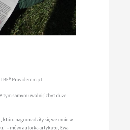
 TRE® Providerem pt.
. A tym samym uwolnić zbyt duże
ą, które nagromadziły się we mnie w
iski.” – mówi autorka artykułu, Ewa