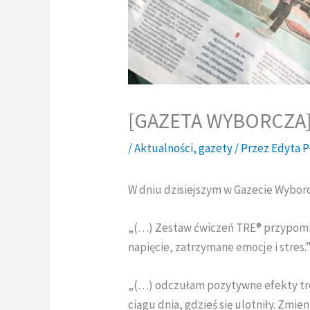
[GAZETA WYBORCZA] „
/
Aktualności
,
gazety
/ Przez
Edyta 
W dniu dzisiejszym w Gazecie Wybor
„(…) Zestaw ćwiczeń TRE® przypomina
napięcie, zatrzymane emocje i stres.
„(…) odczułam pozytywne efekty tren
ciągu dnia, gdzieś się ulotniły. Zmie