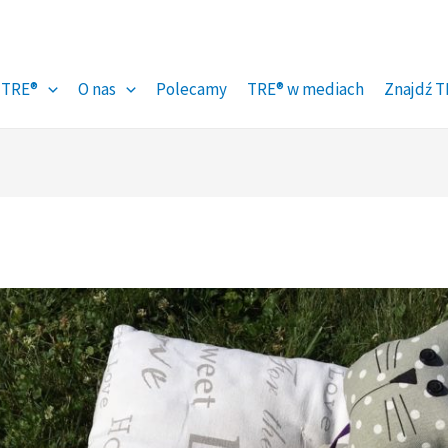
 TRE®
O nas
Polecamy
TRE® w mediach
Znajdź T