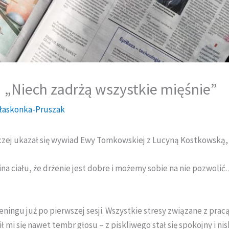
Niech zadrżą wszystkie mięśnie”
Płaskonka-Pruszak
czej ukazał się wywiad Ewy Tomkowskiej z Lucyną Kostkowską,
 ciału, że drżenie jest dobre i możemy sobie na nie pozwolić
”
ingu już po pierwszej sesji. Wszystkie stresy związane z prac
nił mi się nawet tembr głosu – z piskliwego stał się spokojny i n