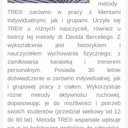
metody
TRE® zarówno w pracy z klientami
indywidualnymi, jak i grupami. Uczyła się
TRE® u różnych nauczycieli, również u
twórcy tej metody dr Davida Berceliego. Z
wykształcenia jest historykiem i
nauczycielem wychowania fizycznego, z
zamiłowania karateką i trenerem
personalnym. Posiada 30 letnie
doświadczenie w zarówno indywidualnej, jak
i grupowej pracy z ciałem. Wykorzystuje
różne metody aktywności ruchowej,
dopasowując je do możliwości i potrzeb
swoich studentów (przedział wiekowy od 12
do 80 lat). Metoda TRE® wspaniale wpisuje
się w jej holistyczne podejście do człowieka.