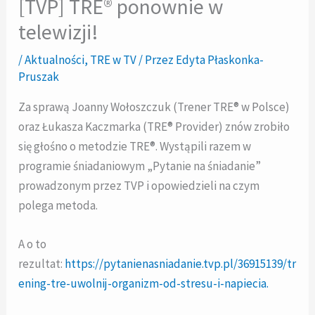
[TVP] TRE® ponownie w
telewizji!
/
Aktualności
,
TRE w TV
/ Przez
Edyta Płaskonka-
Pruszak
Za sprawą Joanny Wołoszczuk (Trener TRE® w Polsce)
oraz Łukasza Kaczmarka (TRE® Provider) znów zrobiło
się głośno o metodzie TRE®.
Wystąpili razem w
programie śniadaniowym „Pytanie na śniadanie”
prowadzonym przez TVP i opowiedzieli na czym
polega metoda.
A o to
rezultat:
https://pytanienasniadanie.tvp.pl/36915139/tr
ening-tre-uwolnij-organizm-od-stresu-i-napiecia.