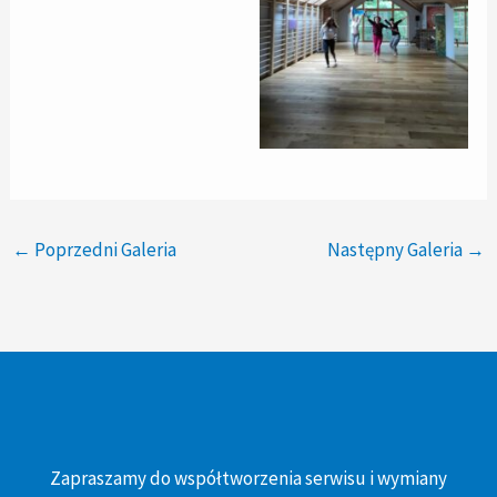
←
Poprzedni Galeria
Następny Galeria
→
Zapraszamy do współtworzenia serwisu i wymiany