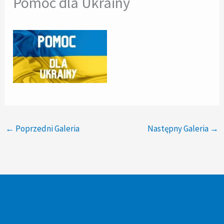
Pomoc dla Ukrainy
←
Poprzedni Galeria
Następny Galeria
→