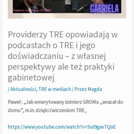
Providerzy TRE opowiadają w
podcastach o TRE i jego
doświadczaniu – z własnej
perspektywy ale też praktyki
gabinetowej
/
Aktualności
,
TRE w mediach
/ Przez
Magda
Paweł : „Jak emerytowany żołnierz GROMu „wracał do
domu”, m.in. dzięki ćwiczeniom TRE
„
https://www.youtube.com/watch?v=SoI9gavTQoE