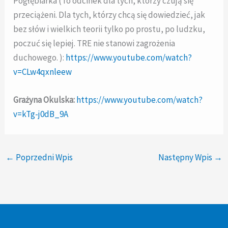
Pogłębiarka (To odcinek dla tych, którzy czują się
przeciążeni. Dla tych, którzy chcą się dowiedzieć, jak
bez słów i wielkich teorii tylko po prostu, po ludzku,
poczuć się lepiej. TRE nie stanowi zagrożenia
duchowego. ):
https://www.youtube.com/watch?
v=CLw4qxnleew
Grażyna Okulska:
https://www.youtube.com/watch?
v=kTg-j0dB_9A
←
Poprzedni Wpis
Następny Wpis
→