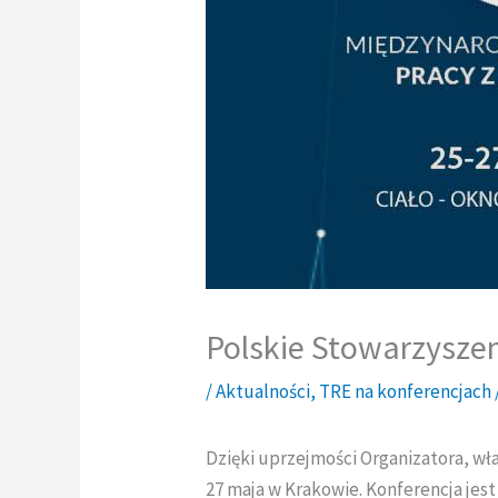
Polskie Stowarzyszen
/
Aktualności
,
TRE na konferencjach
Dzięki uprzejmości Organizatora, wł
27 maja w Krakowie. Konferencja jes