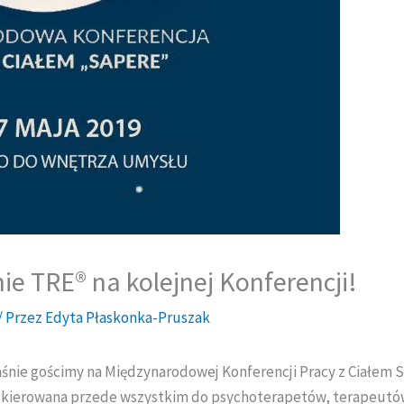
ie TRE® na kolejnej Konferencji!
/ Przez
Edyta Płaskonka-Pruszak
aśnie gościmy na Międzynarodowej Konferencji Pracy z Ciałem S
t kierowana przede wszystkim do psychoterapetów, terapeutów 