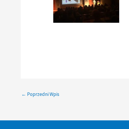
←
Poprzedni Wpis