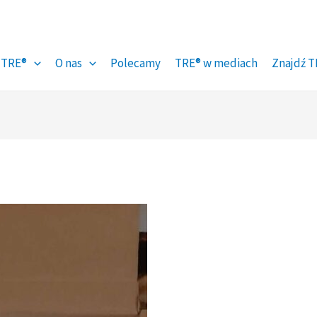
 TRE®
O nas
Polecamy
TRE® w mediach
Znajdź T