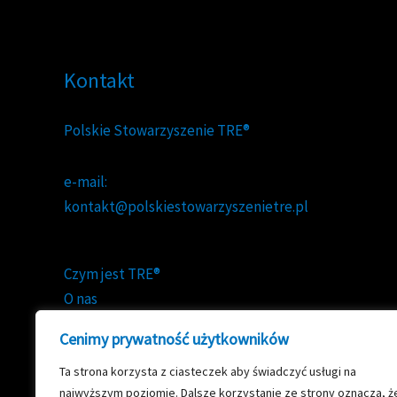
Kontakt
Polskie Stowarzyszenie TRE®
e-mail:
kontakt@polskiestowarzyszenietre.pl
Czym jest TRE®
O nas
TRE® w mediach
Cenimy prywatność użytkowników
Ta strona korzysta z ciasteczek aby świadczyć usługi na
najwyższym poziomie. Dalsze korzystanie ze strony oznacza, ż